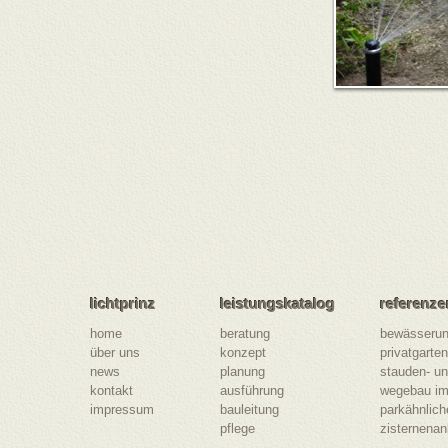
lichtprinz
leistungskatalog
referenze
lichtprinz
leistungskatalog
referenze
home
beratung
bewässerun
über uns
konzept
privatgarte
news
planung
stauden- un
kontakt
ausführung
wegebau im 
impressum
bauleitung
parkähnlich
pflege
zisternenan